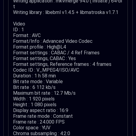
Writing application : mkvmerge 94.0 ('Initiate') 64-bi
t
Writing library : libebml v1.4.5 + libmatroska v1.7.1
Video
ID : 1
Format : AVC
Format/Info : Advanced Video Codec
Format profile : High@L4
Format settings : CABAC / 4 Ref Frames
Format settings, CABAC : Yes
Format settings, Reference frames : 4 frames
Codec ID : V_MPEG4/ISO/AVC
Duration : 1 h 58 min
Bit rate mode : Variable
Bit rate : 6 112 kb/s
Maximum bit rate : 12.7 Mb/s
Width : 1 920 pixels
Height : 1 080 pixels
Display aspect ratio : 16:9
Frame rate mode : Constant
Frame rate : 24.000 FPS
Color space : YUV
Chroma subsampling : 4:2:0