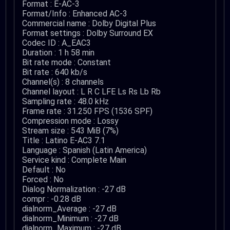
Format : E-AC-3
Format/Info : Enhanced AC-3
Commercial name : Dolby Digital Plus
Format settings : Dolby Surround EX
Codec ID : A_EAC3
Duration : 1 h 58 min
Bit rate mode : Constant
Bit rate : 640 kb/s
Channel(s) : 8 channels
Channel layout : L R C LFE Ls Rs Lb Rb
Sampling rate : 48.0 kHz
Frame rate : 31.250 FPS (1536 SPF)
Compression mode : Lossy
Stream size : 543 MiB (7%)
Title : Latino E-AC3 7.1
Language : Spanish (Latin America)
Service kind : Complete Main
Default : No
Forced : No
Dialog Normalization : -27 dB
compr : -0.28 dB
dialnorm_Average : -27 dB
dialnorm_Minimum : -27 dB
dialnorm_Maximum : -27 dB