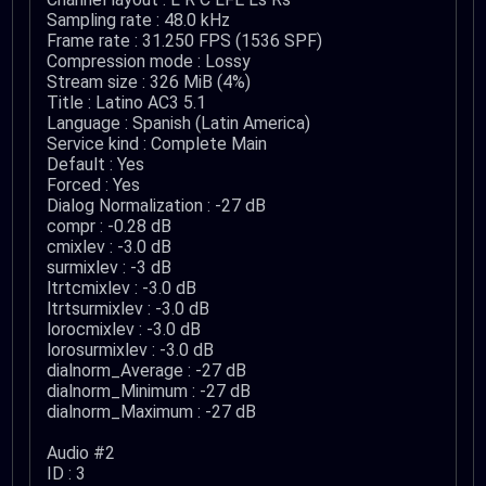
Sampling rate : 48.0 kHz
Frame rate : 31.250 FPS (1536 SPF)
Compression mode : Lossy
Stream size : 326 MiB (4%)
Title : Latino AC3 5.1
Language : Spanish (Latin America)
Service kind : Complete Main
Default : Yes
Forced : Yes
Dialog Normalization : -27 dB
compr : -0.28 dB
cmixlev : -3.0 dB
surmixlev : -3 dB
ltrtcmixlev : -3.0 dB
ltrtsurmixlev : -3.0 dB
lorocmixlev : -3.0 dB
lorosurmixlev : -3.0 dB
dialnorm_Average : -27 dB
dialnorm_Minimum : -27 dB
dialnorm_Maximum : -27 dB
Audio #2
ID : 3