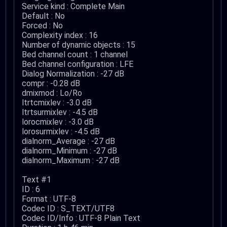
Service kind : Complete Main
Default : No
Forced : No
Complexity index : 16
Number of dynamic objects : 15
Bed channel count : 1 channel
Bed channel configuration : LFE
Dialog Normalization : -27 dB
compr : -0.28 dB
dmixmod : Lo/Ro
ltrtcmixlev : -3.0 dB
ltrtsurmixlev : -4.5 dB
lorocmixlev : -3.0 dB
lorosurmixlev : -4.5 dB
dialnorm_Average : -27 dB
dialnorm_Minimum : -27 dB
dialnorm_Maximum : -27 dB
Text #1
ID : 6
Format : UTF-8
Codec ID : S_TEXT/UTF8
Codec ID/Info : UTF-8 Plain Text