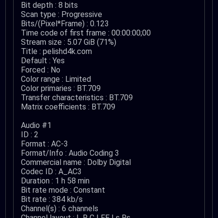
Bit depth : 8 bits
Scan type : Progressive
Bits/(Pixel*Frame) : 0.123
Time code of first frame : 00:00:00;00
Stream size : 5.07 GiB (71%)
Title : pelishd4k.com
Default : Yes
Forced : No
Color range : Limited
Color primaries : BT.709
Transfer characteristics : BT.709
Matrix coefficients : BT.709
Audio #1
ID : 2
Format : AC-3
Format/Info : Audio Coding 3
Commercial name : Dolby Digital
Codec ID : A_AC3
Duration : 1 h 58 min
Bit rate mode : Constant
Bit rate : 384 kb/s
Channel(s) : 6 channels
Channel layout : L R C LFE Ls Rs