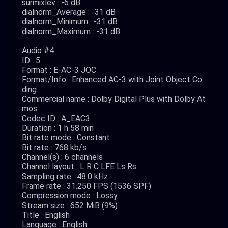
surmixlev : -6 dB
dialnorm_Average : -31 dB
dialnorm_Minimum : -31 dB
dialnorm_Maximum : -31 dB
Audio #4
ID : 5
Format : E-AC-3 JOC
Format/Info : Enhanced AC-3 with Joint Object Co
ding
Commercial name : Dolby Digital Plus with Dolby At
mos
Codec ID : A_EAC3
Duration : 1 h 58 min
Bit rate mode : Constant
Bit rate : 768 kb/s
Channel(s) : 6 channels
Channel layout : L R C LFE Ls Rs
Sampling rate : 48.0 kHz
Frame rate : 31.250 FPS (1536 SPF)
Compression mode : Lossy
Stream size : 652 MiB (9%)
Title : English
Language : English